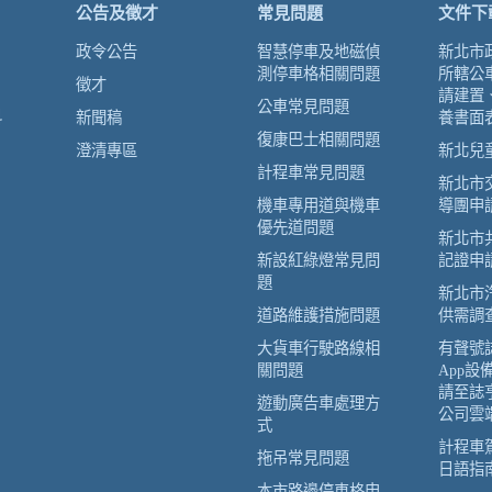
公告及徵才
常見問題
文件下
政令公告
智慧停車及地磁偵
新北市
測停車格相關問題
所轄公
徵才
請建置
公車常見問題
科
新聞稿
養書面
復康巴士相關問題
澄清專區
新北兒
計程車常見問題
新北市
機車專用道與機車
導團申
優先道問題
新北市
新設紅綠燈常見問
記證申
題
新北市
道路維護措施問題
供需調
大貨車行駛路線相
有聲號
關問題
App設
請至誌
遊動廣告車處理方
公司雲
式
計程車
拖吊常見問題
日語指
本市路邊停車格申