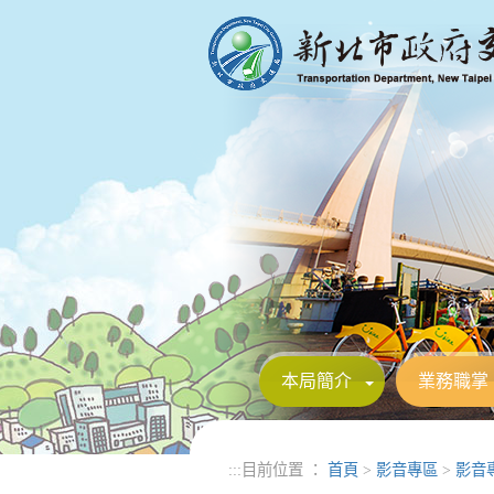
進入內容區塊
本局簡介
業務職掌
:::
目前位置 ：
首頁
>
影音專區
>
影音