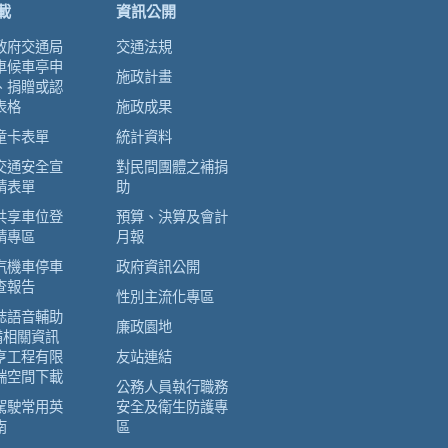
載
資訊公開
政府交通局
交通法規
車候車亭申
施政計畫
、捐贈或認
表格
施政成果
童卡表單
統計資料
交通安全宣
對民間團體之補捐
請表單
助
共享車位登
預算、決算及會計
請專區
月報
汽機車停車
政府資訊公開
查報告
性別主流化專區
誌語音輔助
廉政園地
備相關資訊
亨工程有限
友站連結
端空間下載
公務人員執行職務
駕駛常用英
安全及衛生防護專
南
區