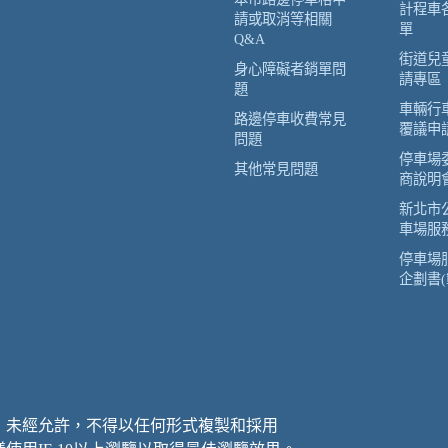
計程車
請或取消等相關
單
Q&A
街道兒
身心障礙者銷單問
請專區
題
車輛行
路邊停車收費常見
覆議申
問題
停車場
其他常見問題
商說明
新北市
車場服
停車場
企劃書(
，未經允許，不得以任何形式複製和採用