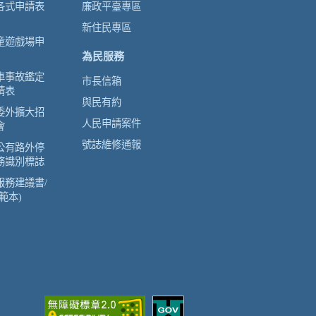
各式申請表
廉政平臺專區
新住民專區
童遊戲場申
為民服務
車事故鑑定
市長信箱
請表
與民有約
委外擴大招
人民申請案件
會
號誌維修通報
公有路外停
務識別標誌
服務建議書/
範本)