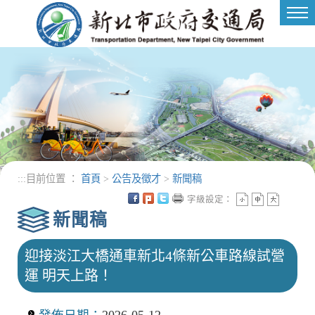
進入內容區塊
Tog
nav
:::
目前位置 ：
首頁
>
公告及徵才
>
新聞稿
字級設定：
新聞稿
迎接淡江大橋通車新北4條新公車路線試營
運 明天上路！
發佈日期：
2026-05-12