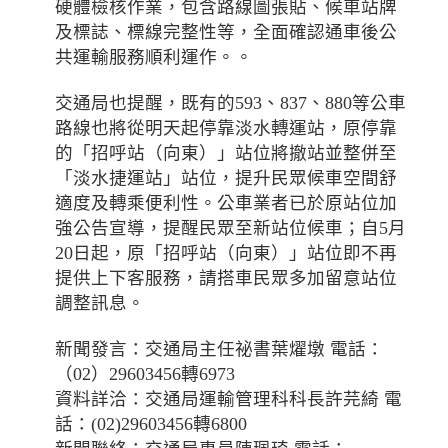
硬體檢核作業，包含路線圖張貼、候車站牌
及標誌、標線完整性等，全面確認通車後公
共運輸服務順利運作。。
交通局也提醒，既有的593、837、880等公車
路線也將從明天起停靠淡水轉運站，原停靠
的「招呼站（向東）」站位將撤站並整併至
「淡水捷運站」站位，提升民眾候車空間舒
適度及轉乘便利性。公車業者已於原站位加
強公告宣導，提醒民眾至新站位候車；自5月
20日起，原「招呼站（向東）」站位即不再
提供上下客服務，請搭車民眾多加留意站位
調整訊息。
新聞發言：交通局主任祕書葉燿墩 電話：
（02）29603456轉6973
資料詳洽：交通局運輸管理科科長許芫綺 電
話：(02)29603456轉6800