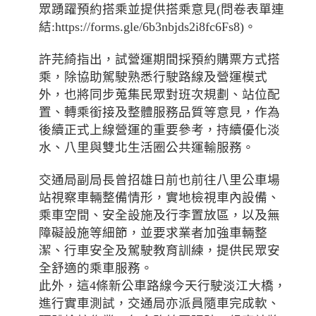
眾踴躍預約搭乘並提供搭乘意見(問卷表單連
結:https://forms.gle/6b3nbjds2i8fc6Fs8)。
許芫綺指出，試營運期間採預約購票方式搭
乘，除協助駕駛熟悉行駛路線及營運模式
外，也將同步蒐集民眾對班次規劃、站位配
置、轉乘銜接及整體服務品質等意見，作為
後續正式上線營運的重要參考，持續優化淡
水、八里與雙北生活圈公共運輸服務。
交通局副局長曾招雄日前也前往八里公車場
站視察車輛整備情形，實地檢視車內設備、
乘車空間、安全設施及行李置放區，以及無
障礙設施等細節，並要求業者加強車輛整
潔、行車安全及駕駛教育訓練，提供民眾安
全舒適的乘車服務。
此外，這4條新公車路線今天行駛淡江大橋，
進行實車測試，交通局亦派員隨車完成軟、