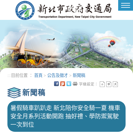
進入內容區塊
Tog
nav
:::
目前位置 ：
首頁
>
公告及徵才
>
新聞稿
字級設定：
新聞稿
暑假騎車趴趴走 新北陪你安全騎一夏 機車
安全月系列活動開跑 抽好禮、學防禦駕駛
一次到位