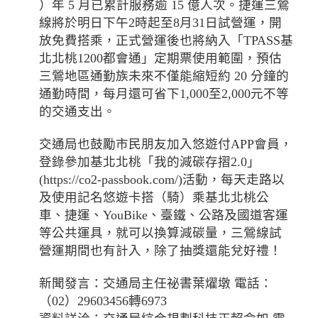
）年 5 月已累計服務逾 15 億人次。捷運三鶯
線將於明日下午2時起至8月31日試營運，開
放免費搭乘，正式營運後也將納入「TPASS基
北北桃1200都會通」定期票使用範圍，預估
三鶯地區通勤族未來不僅能縮短約 20 分鐘的
通勤時間，每月還可省下1,000至2,000元不等
的交通支出。
交通局也鼓勵市民朋友加入悠遊付APP會員，
登錄參加基北北桃「我的減碳存摺2.0」
(https://co2-passbook.com/)活動，每天走路以
及使用記名悠遊卡搭（騎）乘基北北桃公
車、捷運、YouBike、臺鐵、公路及國道客運
等公共運具，就可以換算減碳量，三鶯線試
營運期間也有計入，除了抽獎還能兌好禮！
新聞發言：交通局主任祕書葉燿墩 電話：
（02）29603456轉6973