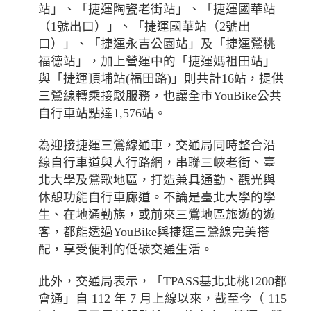
站」、「捷運陶瓷老街站」、「捷運國華站
（1號出口）」、「捷運國華站（2號出
口）」、「捷運永吉公園站」及「捷運鶯桃
福德站」，加上營運中的「捷運媽祖田站」
與「捷運頂埔站(福田路)」則共計16站，提供
三鶯線轉乘接駁服務，也讓全市YouBike公共
自行車站點達1,576站。
為迎接捷運三鶯線通車，交通局同時整合沿
線自行車道與人行路網，串聯三峽老街、臺
北大學及鶯歌地區，打造兼具通勤、觀光與
休憩功能自行車廊道。不論是臺北大學的學
生、在地通勤族，或前來三鶯地區旅遊的遊
客，都能透過YouBike與捷運三鶯線完美搭
配，享受便利的低碳交通生活。
此外，交通局表示，「TPASS基北北桃1200都
會通」自 112 年 7 月上線以來，截至今（ 115