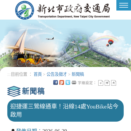
進入內容區塊
Tog
nav
:::
目前位置 ：
首頁
>
公告及徵才
>
新聞稿
字級設定：
新聞稿
迎捷運三鶯線通車！沿線14處YouBike站今
啟用
發佈日期：
2026-06-29