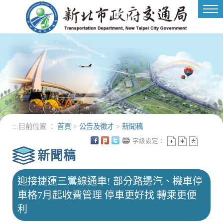
進入內容區塊
Tog
nav
:::
目前位置 ：
首頁
>
公告及徵才
>
新聞稿
字級設定：
新聞稿
迎接捷運三鶯線通車! 部分路邊汽、機車停
車格7月起收費管理 停車更好找 轉乘更便
利