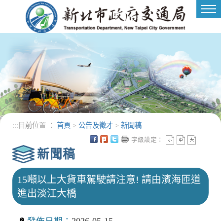
進入內容區塊
Tog
nav
:::
目前位置 ：
首頁
>
公告及徵才
>
新聞稿
字級設定：
新聞稿
15噸以上大貨車駕駛請注意! 請由濱海匝道
進出淡江大橋
發佈日期：
2026-05-15