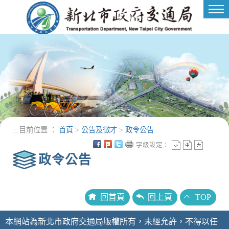
進入內容區塊
Tog
nav
:::
目前位置 ：
首頁
>
公告及徵才
>
政令公告
字級設定：
政令公告
回首頁
回上頁
TOP
本網站為新北市政府交通局版權所有，未經允許，不得以任