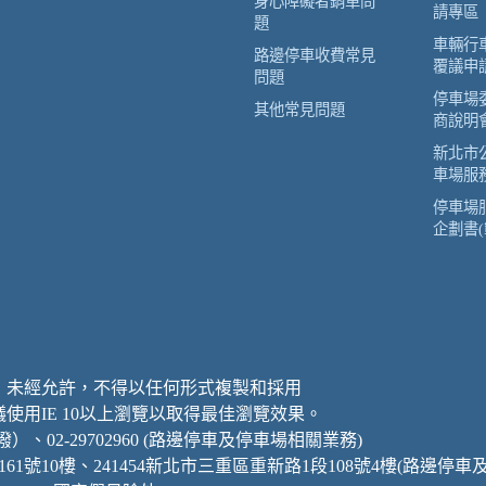
身心障礙者銷單問
請專區
題
車輛行
路邊停車收費常見
覆議申
問題
停車場
其他常見問題
商說明
新北市
車場服
停車場
企劃書(
，未經允許，不得以任何形式複製和採用
建議使用IE 10以上瀏覽以取得最佳瀏覽效果。
直撥）、02-29702960 (路邊停車及停車場相關業務)
161號10樓、241454新北市三重區重新路1段108號4樓(路邊停