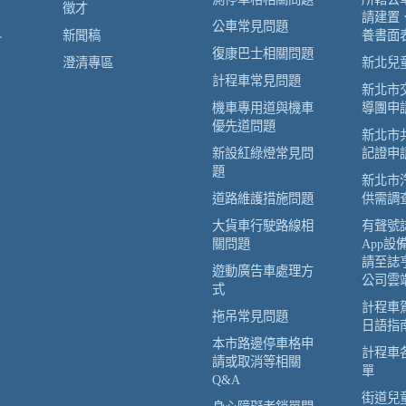
徵才
請建置
公車常見問題
科
新聞稿
養書面
復康巴士相關問題
澄清專區
新北兒
計程車常見問題
新北市
機車專用道與機車
導團申
優先道問題
新北市
新設紅綠燈常見問
記證申
題
新北市
道路維護措施問題
供需調
大貨車行駛路線相
有聲號
關問題
App設
請至誌
遊動廣告車處理方
公司雲
式
計程車
拖吊常見問題
日語指
本市路邊停車格申
計程車
請或取消等相關
單
Q&A
街道兒