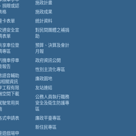
施政計畫
、捐贈或認
表格
施政成果
童卡表單
統計資料
交通安全宣
對民間團體之補捐
請表單
助
共享車位登
預算、決算及會計
請專區
月報
汽機車停車
政府資訊公開
查報告
性別主流化專區
誌語音輔助
廉政園地
備相關資訊
亨工程有限
友站連結
端空間下載
公務人員執行職務
駕駛常用英
安全及衛生防護專
南
區
各式申請表
廉政平臺專區
新住民專區
童遊戲場申