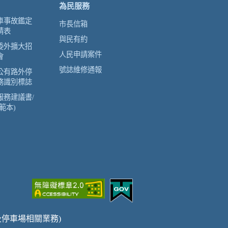
為民服務
車事故鑑定
市長信箱
請表
與民有約
委外擴大招
人民申請案件
會
號誌維修通報
公有路外停
務識別標誌
服務建議書/
範本)
車及停車場相關業務)