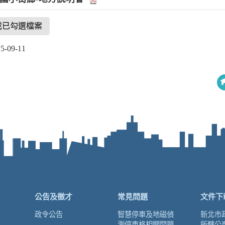
載已勾選檔案
09-11
公告及徵才
常見問題
文件下
政令公告
智慧停車及地磁偵
新北市
測停車格相關問題
所轄公