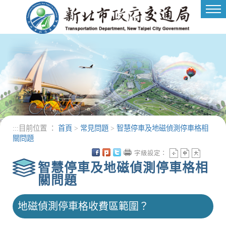
進入內容區塊
Tog
nav
:::
目前位置 ：
首頁
>
常見問題
>
智慧停車及地磁偵測停車格相
關問題
字級設定：
智慧停車及地磁偵測停車格相
關問題
地磁偵測停車格收費區範圍？