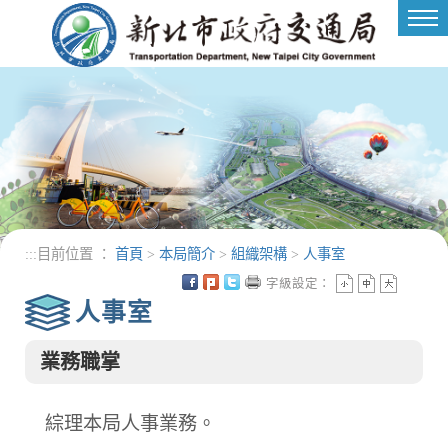
進入內容區塊
Tog
nav
:::
目前位置 ：
首頁
>
本局簡介
>
組織架構
>
人事室
字級設定：
人事室
業務職掌
綜理本局人事業務。