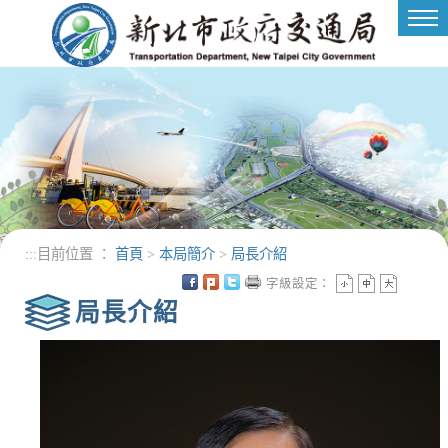
進入內容區塊
Tog
nav
:::
目前位置 ：
首頁
>
本局簡介
>
局長介紹
字級設定：
局長介紹