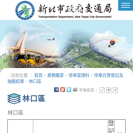
進入內容區塊
Tog
nav
:::
目前位置 ：
首頁
>
業務職掌
>
停車管理科
>
停車月票登記及
抽籤結果
>
林口區
字級設定：
林口區
林口區
登
記