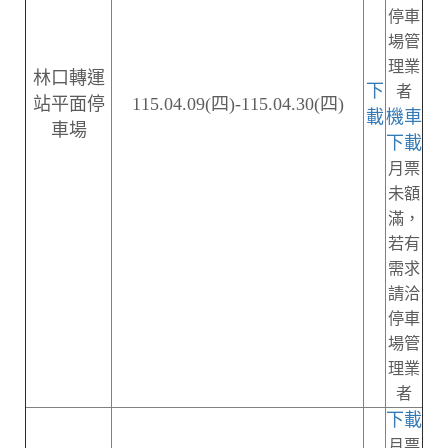
停車
場管
理業
林口轉運
下
者
站平面停
115.04.09(四)-115.04.30(四)
載
機車
車場
下載
月票
未額
滿，
若有
需求
請洽
停車
場管
理業
者
下載
月票