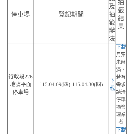
抽
及
籤
停車場
登記期間
抽
結
籤
果
辦
法
下載
月票
未額
滿，
行政段226
若有
下
地號平面
115.04.09(四)-115.04.30(四)
需求
載
停車場
請洽
停車
場管
理業
者
下載