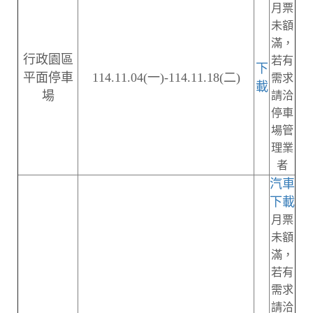
月票
未額
滿，
行政園區
若有
下
平面停車
114.11.04(一)-114.11.18(二)
需求
載
場
請洽
停車
場管
理業
者
汽車
下載
月票
未額
滿，
若有
需求
請洽