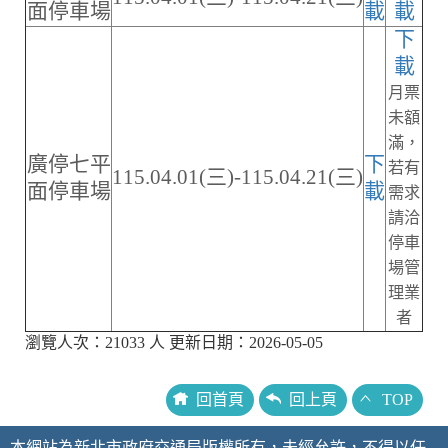
面停車場
載
載
下
載
月票
未額
滿，
廣停七平
下
若有
115.04.01(三)-115.04.21(三)
面停車場
載
需求
請洽
停車
場管
理業
者
瀏覽人次：21033 人 更新日期：2026-05-05
回首頁
回上頁
TOP
本網站為新北市政府交通局版權所有，未經允許，不得以任