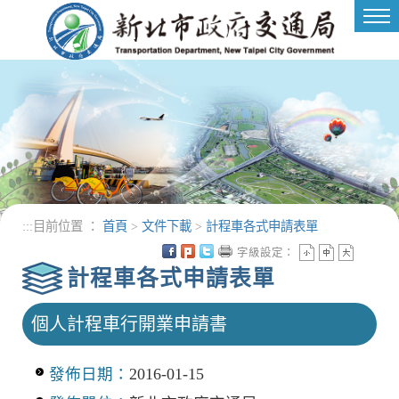
進入內容區塊
Tog
nav
:::
目前位置 ：
首頁
>
文件下載
>
計程車各式申請表單
字級設定：
計程車各式申請表單
個人計程車行開業申請書
發佈日期：
2016-01-15