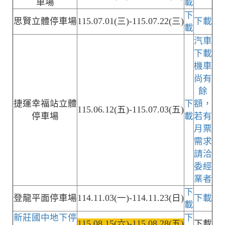
車場
載
下
思賢立體停車場
115.07.01(三)-115.07.22(三)
下載
載
汽車
下載
機車
尚有
餘
捷運幸福站立體
下
額，
115.06.12(五)-115.07.03(五)
停車場
載
若有
月票
需求
請洽
委經
業者
下
登龍平面停車場
114.11.03(一)-114.11.23(日)
下載
載
新莊國中地下停
下
115.08.15(六)-115.08.28(五)
下載