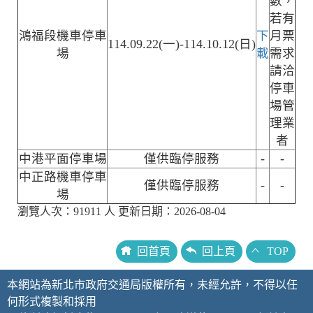
數，
若有
鴻福段機車停車
下
月票
114.09.22(一)-114.10.12(日)
場
載
需求
請洽
停車
場管
理業
者
中港平面停車場
僅供臨停服務
-
-
中正路機車停車
僅供臨停服務
-
-
場
瀏覽人次：91911 人 更新日期：2026-08-04
回首頁
回上頁
TOP
本網站為新北市政府交通局版權所有，未經允許，不得以任
何形式複製和採用