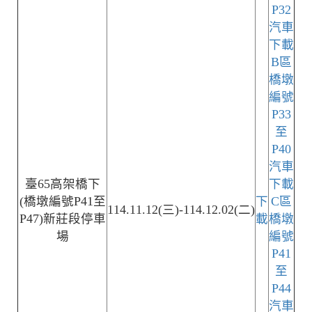
P32
汽車
下載
B區
橋墩
編號
P33
至
P40
汽車
臺65高架橋下
下載
(橋墩編號P41至
下
C區
114.11.12(三)-114.12.02(二)
P47)新莊段停車
載
橋墩
場
編號
P41
至
P44
汽車