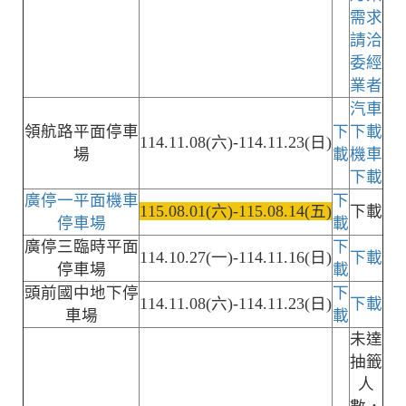
需求
請洽
委經
業者
汽車
領航路平面停車
下
下載
114.11.08(六)-114.11.23(日)
場
載
機車
下載
廣停一平面機車
下
115.08.01(六)-115.08.14(五)
下載
停車場
載
廣停三臨時平面
下
114.10.27(一)-114.11.16(日)
下載
停車場
載
頭前國中地下停
下
114.11.08(六)-114.11.23(日)
下載
車場
載
未達
抽籤
人