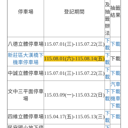
及
抽籤
停車場
登記期間
抽
結果
籤
辦
法
下
八德立體停車場
115.07.01(三)-115.07.22(三)
下載
載
新莊區大漢橋下
下
115.08.01(六)-115.08.14(五)
下載
機車停車場
載
下
中誠立體停車場
115.07.01(三)-115.07.22(三)
下載
載
汽車
文中三平面停車
下
下載
115.03.09(一)-115.03.22(日)
場
載
機車
下載
下
四維立體停車場
115.04.17(五)-115.05.13(三)
下載
載
民安國小地下停
下