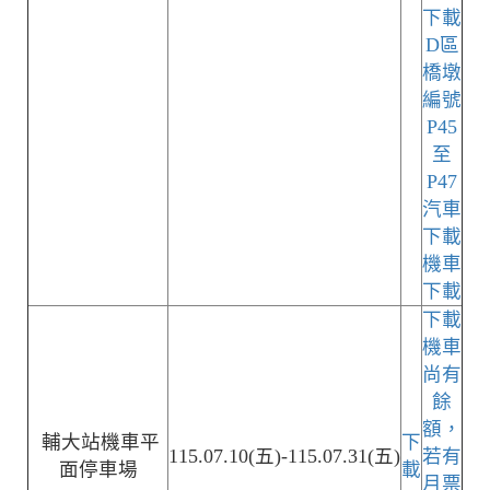
下載
D區
橋墩
編號
P45
至
P47
汽車
下載
機車
下載
下載
機車
尚有
餘
額，
輔大站機車平
下
115.07.10(五)-115.07.31(五)
若有
面停車場
載
月票