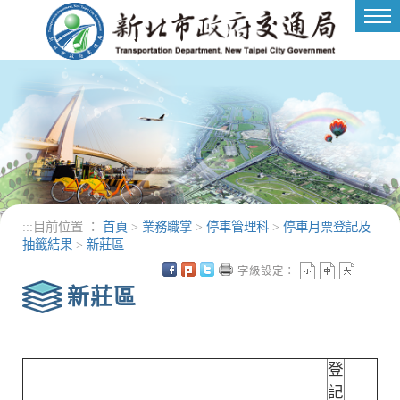
進入內容區塊
Tog
nav
:::
目前位置 ：
首頁
>
業務職掌
>
停車管理科
>
停車月票登記及
抽籤結果
>
新莊區
字級設定：
新莊區
登
記