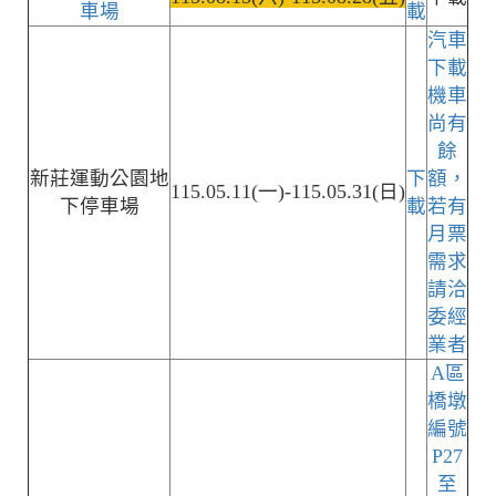
車場
載
汽車
下載
機車
尚有
餘
新莊運動公園地
下
額，
115.05.11(一)-115.05.31(日)
下停車場
載
若有
月票
需求
請洽
委經
業者
A區
橋墩
編號
P27
至