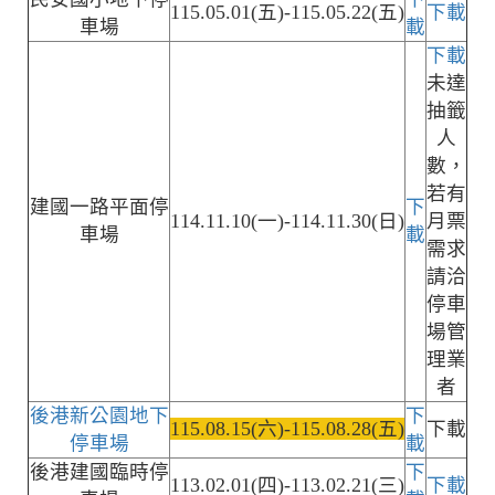
115.05.01(五)-115.05.22(五)
下載
車場
載
下載
未達
抽籤
人
數，
若有
建國一路平面停
下
114.11.10(一)-114.11.30(日)
月票
車場
載
需求
請洽
停車
場管
理業
者
後港新公園地下
下
115.08.15(六)-115.08.28(五)
下載
停車場
載
後港建國臨時停
下
113.02.01(四)-113.02.21(三)
下載