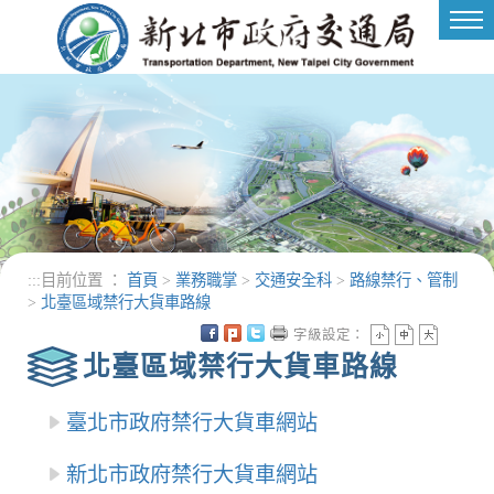
進入內容區塊
Tog
nav
:::
目前位置 ：
首頁
>
業務職掌
>
交通安全科
>
路線禁行、管制
>
北臺區域禁行大貨車路線
字級設定：
北臺區域禁行大貨車路線
臺北市政府禁行大貨車網站
新北市政府禁行大貨車網站