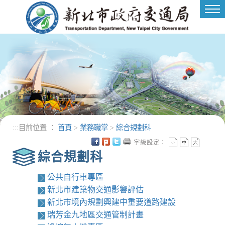
進入內容區塊
Tog
nav
:::
目前位置 ：
首頁
>
業務職掌
>
綜合規劃科
字級設定：
綜合規劃科
公共自行車專區
新北市建築物交通影響評估
新北市境內規劃興建中重要道路建設
瑞芳金九地區交通管制計畫