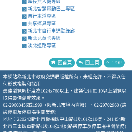
遙控無人機專區
新北智駕電動巴士專區
自行車道專區
共享運具專區
新北市自行車通勤綠廊
新北兒童卡專區
淡北道路專區
回首頁
回上頁
TOP
本網站為新北市政府交通局版權所有，未經允許，不得以任
何形式複製和採用
最佳瀏覽解析度為1024x768以上，建議使用IE 10以上瀏覽以
取得最佳瀏覽效果。
02-29603456或1999（限新北市境內直撥）、02-29702960 (路
邊停車及停車場相關業務)
地址：220242新北市板橋區中山路1段161號10樓、241454新
北市三重區重新路1段108號4樓(路邊停車及停車場相關業務)